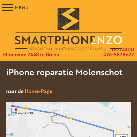
06-18774300
Minervum 7448 in Breda
076-5878627
iPhone reparatie Molenschot
naar de
Home-Page