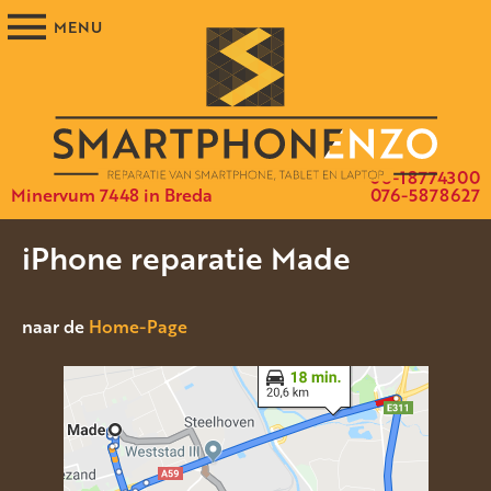
06-18774300
Minervum 7448 in Breda
076-5878627
iPhone reparatie Made
naar de
Home-Page