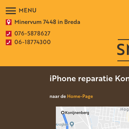
Minervum 7448 in Breda
076-5878627
06-18774300
iPhone reparatie Ko
naar de
Home-Page