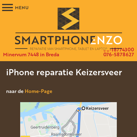
06-18774300
Minervum 7448 in Breda
076-5878627
iPhone reparatie Keizersveer
naar de
Home-Page