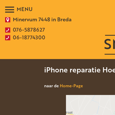
Minervum 7448 in Breda
076-5878627
06-18774300
iPhone reparatie Ho
naar de
Home-Page