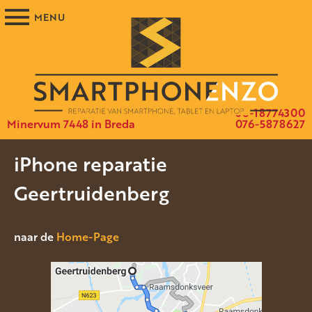
06-18774300
Minervum 7448 in Breda
076-5878627
iPhone reparatie
Geertruidenberg
naar de
Home-Page