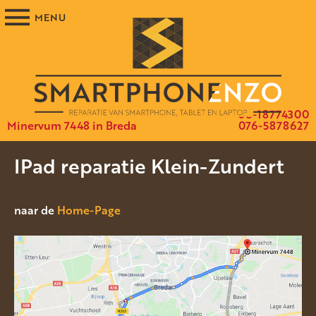
06-18774300
Minervum 7448 in Breda
076-5878627
IPad reparatie Klein-Zundert
naar de
Home-Page