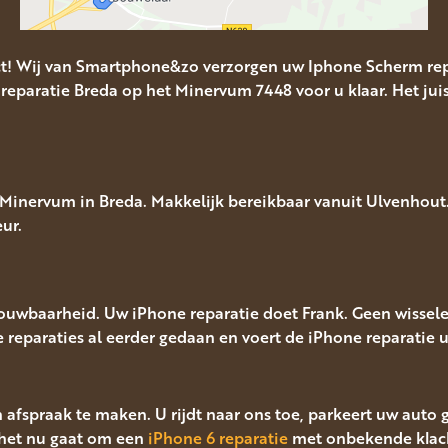
ct! Wij van Smartphone&zo verzorgen uw Iphone Scherm rep
reparatie Breda op het Minervum 7448 voor u klaar. Het juis
inervum in Breda. Makkelijk bereikbaar vanuit Ulvenhout. 
ur.
rouwbaarheid. Uw iPhone reparatie doet Frank. Geen wissel
le reparaties al eerder gedaan en voert de iPhone reparatie ui
n afspraak te maken. U rijdt naar ons toe, parkeert uw auto
het nu gaat om een
iPhone 6 reparatie
met onbekende klac