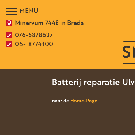
Minervum 7448 in Breda
076-5878627
06-18774300
Batterij reparatie U
naar de
Home-Page